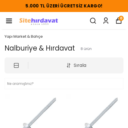
ETSIZ KARGO!
5.000 TL ÜZERI ÜCR
0
Yapı Market & Bahçe
Nalburiye & Hırdavat
8
ürün
Sırala