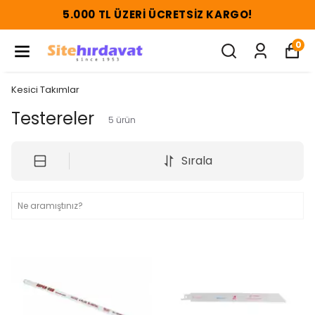
5.000 TL ÜZERI ÜCRETSIZ KARGO!
0
Kesici Takımlar
Testereler
5
ürün
Sırala