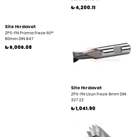
₺ 4,200.11
Site Hırdavat
ZPS-FN Prizma Freze 60°
80mm DIN 847
₺ 6,006.08
Site Hırdavat
ZPS-FN Uzun Freze 8mm DIN
327 2Z
₺ 1,041.90