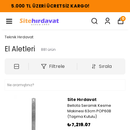
5.000 TL ÜZERI ÜCRETSIZ KARGO!
0
Teknik Hırdavat
El Aletleri
881
ürün
Filtrele
Sırala
Site Hırdavat
Bellota Seramik Kesme
Makinesi 63cm POP60B
(Taşıma Kutulu)
₺ 7,219.07