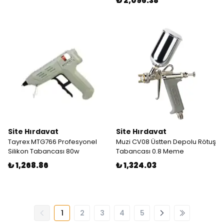
₺ 2,096.38
Site Hırdavat
Site Hırdavat
Tayrex MTG766 Profesyonel
Muzi CV08 Üstten Depolu Rötuş
Silikon Tabancası 80w
Tabancası 0.8 Meme
₺ 1,268.86
₺ 1,324.03
1
2
3
4
5