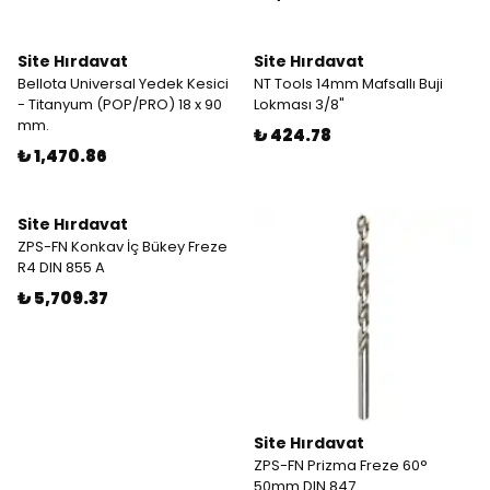
Site Hırdavat
Site Hırdavat
Bellota Universal Yedek Kesici
NT Tools 14mm Mafsallı Buji
- Titanyum (POP/PRO) 18 x 90
Lokması 3/8"
mm.
₺ 424.78
₺ 1,470.86
Site Hırdavat
ZPS-FN Konkav İç Bükey Freze
R4 DIN 855 A
₺ 5,709.37
Site Hırdavat
ZPS-FN Prizma Freze 60°
50mm DIN 847