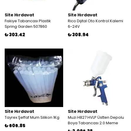
Site Hırdavat
Site Hırdavat
Fıskiye Tabancası Plastik
Rico Dijital Oto Kontrol Kalemi
Spring Garden 507860
6-24V
₺ 303.42
₺ 308.94
Site Hırdavat
Site Hırdavat
Tayrex Şeffaf Mum Silikon 1Kg
Muzi H827 HVLP Üstten Depolu
Boya Tabancası 2.0 Meme
₺ 606.85