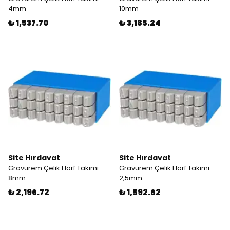
4mm
10mm
₺ 1,537.70
₺ 3,185.24
Site Hırdavat
Site Hırdavat
Gravurem Çelik Harf Takımı
Gravurem Çelik Harf Takımı
8mm
2,5mm
₺ 2,196.72
₺ 1,592.62