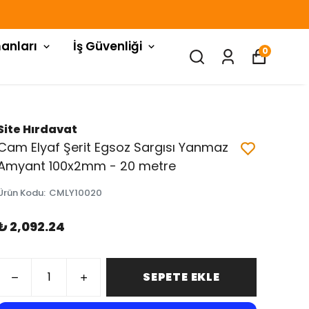
anları
İş Güvenliği
0
Site Hırdavat
Cam Elyaf Şerit Egsoz Sargısı Yanmaz
Amyant 100x2mm - 20 metre
Ürün Kodu
:
CMLY10020
₺ 2,092.24
SEPETE EKLE