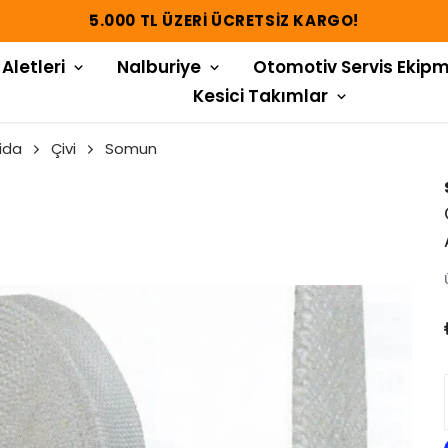
5.000 TL ÜZERI ÜCRETSIZ KARGO!
 Aletleri
Nalburiye
Otomotiv Servis Ekipm
Kesici Takımlar
ida
Çivi
Somun