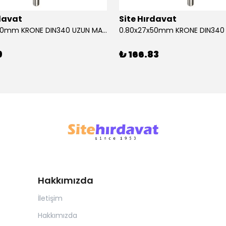
rdavat
Site Hırdavat
0.80x27x50mm KRONE DIN340 UZUN MATKAP UCU HSS 10 Adet
9
₺ 166.83
Hakkımızda
İletişim
Hakkımızda