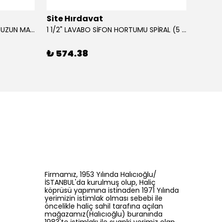
Site Hırdavat
Site 
0.80x27x50mm KRONE DIN340 UZUN MATKAP UCU HSS 10 Adet
1 1/2" LAVABO SİFON HORTUMU SPİRAL (5 MT)
₺ 574.38
₺ 43
Firmamız, 1953 Yılında Halıcıoğlu/
İSTANBUL'da kurulmuş olup, Haliç
köprüsü yapımına istinaden 1971 Yılında
yerimizin istimlak olması sebebi ile
öncelikle haliç sahil tarafına açılan
mağazamız(Halıcıoğlu) buranında