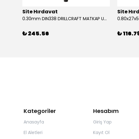
Site Hırdavat
Site Hı
1.80x53x80mm KRONE DIN340 UZUN MATKAP UCU HSS 10 Adet
0.30mm DIN338 DRILLCRAFT MATKAP UCU HSS 10 Adet
₺ 245.56
₺ 116.7
Kategoriler
Hesabım
Anasayfa
Giriş Yap
El Aletleri
Kayıt Ol