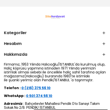
Kategoriler
Hesabım
Hakkımızda
Firmamız, 1953 Yılında Halıcıoğlu/İSTANBUL'da kurulmuş olup,
Haliç köprüsü yapımına istinaden 1971 Yılında yerimizin
istimlak olması sebebi ile öncelikle haliç sahil tarafına açılan
mağazamız(Halıcıoğlu) buranında 1983'te istimlakı
ile şuanki yerimiz olan Pendik/İSTANBUL 'a taşınmıştır.
Telefon :
0 (216) 375 56 10
WhatsApp :
0 501 374 56 10
Adresimiz
:
Bahçelievler Mahallesi Pendik Oto Sanayi Takım
Sokak No 2/B PENDİK/ İSTANBUL