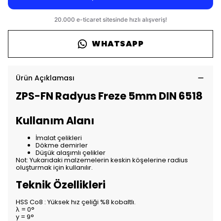
WHATSAPP
Ürün Açıklaması
ZPS-FN Radyus Freze 5mm DIN 6518
Kullanım Alanı
İmalat çelikleri
Dökme demirler
Düşük alaşımlı çelikler
Not: Yukarıdaki malzemelerin keskin köşelerine radius
oluşturmak için kullanılır.
Teknik Özellikleri
HSS Co8 : Yüksek hız çeliği %8 kobaltlı.
λ = 0°
y = 9°