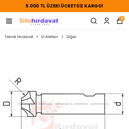
5.000 TL ÜZERI ÜCRETSIZ KARGO!
0
Teknik Hırdavat
El Aletleri
Diğer