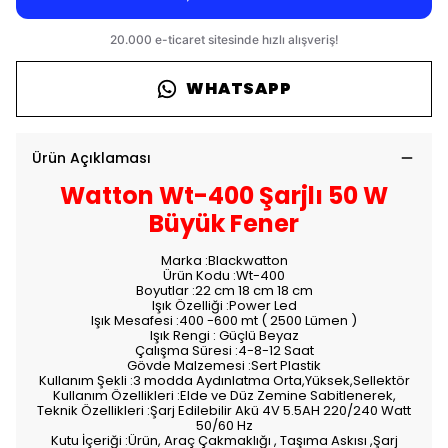
WHATSAPP
Ürün Açıklaması
Watton Wt-400 Şarjlı 50 W
Büyük Fener
Marka :Blackwatton
Ürün Kodu :Wt-400
Boyutlar :22 cm 18 cm 18 cm
Işık Özelliği :Power Led
Işık Mesafesi :400 -600 mt ( 2500 Lümen )
Işık Rengi : Güçlü Beyaz
Çalışma Süresi :4-8-12 Saat
Gövde Malzemesi :Sert Plastik
Kullanım Şekli :3 modda Aydınlatma Orta,Yüksek,Sellektör
Kullanım Özellikleri :Elde ve Düz Zemine Sabitlenerek,
Teknik Özellikleri :Şarj Edilebilir Akü 4V 5.5AH 220/240 Watt
50/60 Hz
Kutu İçeriği :Ürün, Araç Çakmaklığı , Taşıma Askısı ,Şarj