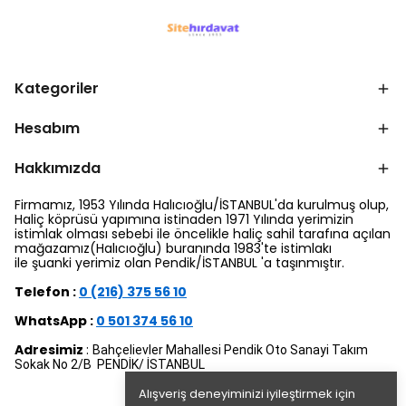
Kategoriler
Hesabım
Hakkımızda
Firmamız, 1953 Yılında Halıcıoğlu/İSTANBUL'da kurulmuş olup,
Haliç köprüsü yapımına istinaden 1971 Yılında yerimizin
istimlak olması sebebi ile öncelikle haliç sahil tarafına açılan
mağazamız(Halıcıoğlu) buranında 1983'te istimlakı
ile şuanki yerimiz olan Pendik/İSTANBUL 'a taşınmıştır.
Telefon :
0 (216) 375 56 10
WhatsApp :
0 501 374 56 10
Adresimiz
:
Bahçelievler Mahallesi Pendik Oto Sanayi Takım
Sokak No 2/B PENDİK/ İSTANBUL
Alışveriş deneyiminizi iyileştirmek için