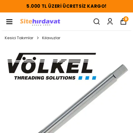
5.000 TL ÜZERI ÜCRETSIZ KARGO!
0
Kesici Takımlar
Kılavuzlar