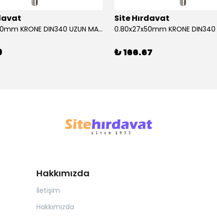
rdavat
Site Hırdavat
0.80x27x50mm KRONE DIN340 UZUN MATKAP UCU HSS 10 Adet
9
₺ 166.67
Hakkımızda
İletişim
Hakkımızda