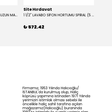
Site Hırdavat
Site 
0.80x27x50mm KRONE DIN340 UZUN MATKAP UCU HSS 10 Adet
1 1/2" LAVABO SİFON HORTUMU SPİRAL (5 MT)
₺ 572.42
₺ 42
Firmamız, 1953 Yılında Halıcıoğlu/
İSTANBUL'da kurulmuş olup, Haliç
köprüsü yapımına istinaden 1971 Yılında
yerimizin istimlak olması sebebi ile
öncelikle haliç sahil tarafına açılan
mağazamız(Halıcıoğlu) buranında