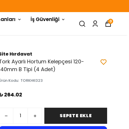
anları
İş Güvenliği
0
Site Hırdavat
Tork Ayarlı Hortum Kelepçesi 120-
140mm B Tipi (4 Adet)
Ürün Kodu
:
TORKHK023
₺ 264.02
SEPETE EKLE