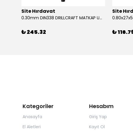
Site Hırdavat
Site Hı
1.80x53x80mm KRONE DIN340 UZUN MATKAP UCU HSS 10 Adet
0.30mm DIN338 DRILLCRAFT MATKAP UCU HSS 10 Adet
₺ 245.32
₺ 116.7
Kategoriler
Hesabım
Anasayfa
Giriş Yap
El Aletleri
Kayıt Ol