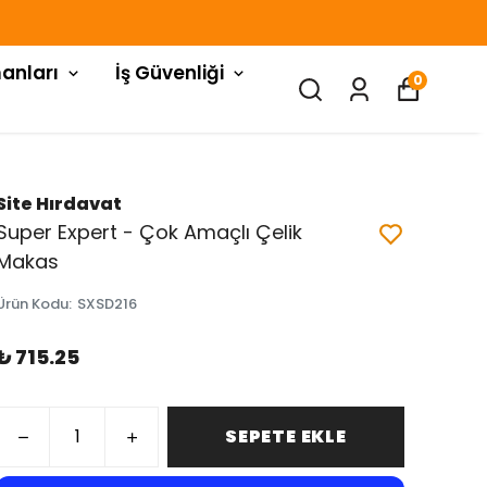
anları
İş Güvenliği
0
Site Hırdavat
Super Expert - Çok Amaçlı Çelik
Makas
Ürün Kodu
:
SXSD216
₺ 715.25
SEPETE EKLE