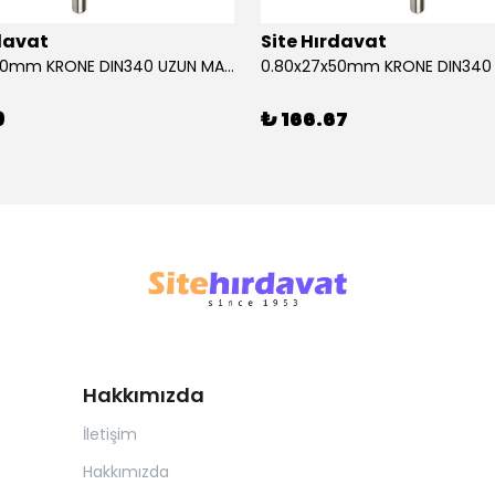
rdavat
Site Hırdavat
0.80x27x50mm KRONE DIN340 UZUN MATKAP UCU HSS 10 Adet
9
₺ 166.67
Hakkımızda
İletişim
Hakkımızda