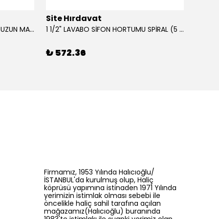
Site Hırdavat
Site 
0.80x27x50mm KRONE DIN340 UZUN MATKAP UCU HSS 10 Adet
1 1/2" LAVABO SİFON HORTUMU SPİRAL (5 MT)
₺ 572.36
₺ 42
Firmamız, 1953 Yılında Halıcıoğlu/
İSTANBUL'da kurulmuş olup, Haliç
köprüsü yapımına istinaden 1971 Yılında
yerimizin istimlak olması sebebi ile
öncelikle haliç sahil tarafına açılan
mağazamız(Halıcıoğlu) buranında