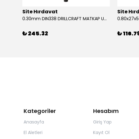
Site Hırdavat
Site Hı
1.80x53x80mm KRONE DIN340 UZUN MATKAP UCU HSS 10 Adet
0.30mm DIN338 DRILLCRAFT MATKAP UCU HSS 10 Adet
₺ 245.32
₺ 116.7
Kategoriler
Hesabım
Anasayfa
Giriş Yap
El Aletleri
Kayıt Ol