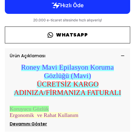
WHATSAPP
Ürün Açıklaması
Roney Mavi Epilasyon Koruma
Gözlüğü (Mavi)
ÜCRETSİZ KARGO
ADINIZA/FİRMANIZA FATURALI
Koruyucu Gözlük
Ergonomik ve Rahat Kullanım
Devamını Göster