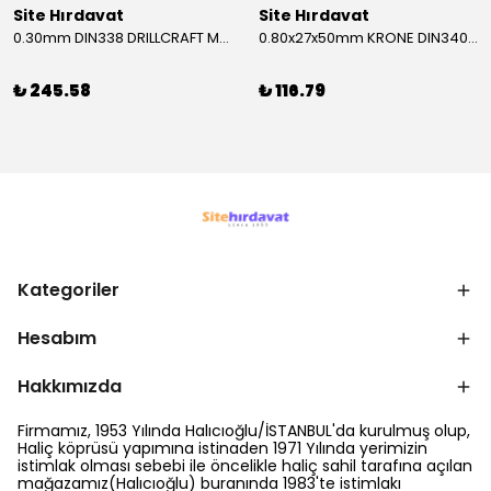
Site Hırdavat
Site Hırdavat
0.30mm DIN338 DRILLCRAFT MATKAP UCU HSS 10 Adet
0.80x27x50mm KRONE DIN340 UZUN MATKAP UCU HSS 10 Adet
₺ 245.58
₺ 116.79
Kategoriler
Hesabım
Hakkımızda
Firmamız, 1953 Yılında Halıcıoğlu/İSTANBUL'da kurulmuş olup,
Haliç köprüsü yapımına istinaden 1971 Yılında yerimizin
istimlak olması sebebi ile öncelikle haliç sahil tarafına açılan
mağazamız(Halıcıoğlu) buranında 1983'te istimlakı