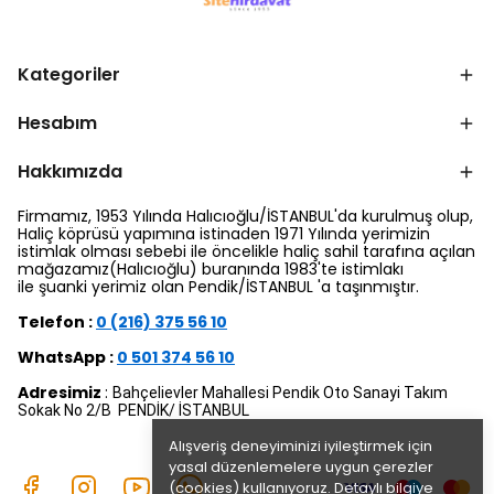
Kategoriler
Hesabım
Hakkımızda
Firmamız, 1953 Yılında Halıcıoğlu/İSTANBUL'da kurulmuş olup,
Haliç köprüsü yapımına istinaden 1971 Yılında yerimizin
istimlak olması sebebi ile öncelikle haliç sahil tarafına açılan
mağazamız(Halıcıoğlu) buranında 1983'te istimlakı
ile şuanki yerimiz olan Pendik/İSTANBUL 'a taşınmıştır.
Telefon :
0 (216) 375 56 10
WhatsApp :
0 501 374 56 10
Adresimiz
:
Bahçelievler Mahallesi Pendik Oto Sanayi Takım
Sokak No 2/B PENDİK/ İSTANBUL
Alışveriş deneyiminizi iyileştirmek için
yasal düzenlemelere uygun çerezler
(cookies) kullanıyoruz. Detaylı bilgiye