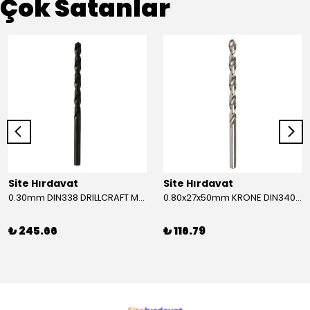
Çok Satanlar
Site Hırdavat
Site Hırdavat
0.30mm DIN338 DRILLCRAFT MATKAP UCU HSS 10 Adet
0.80x27x50mm KRONE DIN340 UZUN MATKAP UCU HSS 10 Adet
₺ 245.66
₺ 116.79