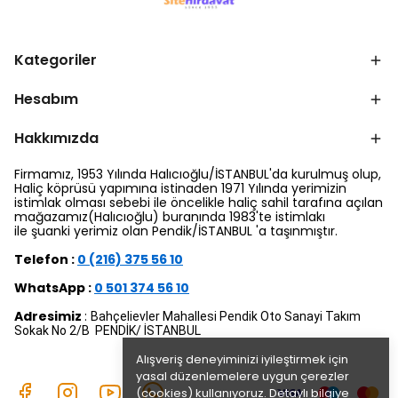
Kategoriler
Hesabım
Hakkımızda
Firmamız, 1953 Yılında Halıcıoğlu/İSTANBUL'da kurulmuş olup,
Haliç köprüsü yapımına istinaden 1971 Yılında yerimizin
istimlak olması sebebi ile öncelikle haliç sahil tarafına açılan
mağazamız(Halıcıoğlu) buranında 1983'te istimlakı
ile şuanki yerimiz olan Pendik/İSTANBUL 'a taşınmıştır.
Telefon :
0 (216) 375 56 10
WhatsApp :
0 501 374 56 10
Adresimiz
:
Bahçelievler Mahallesi Pendik Oto Sanayi Takım
Sokak No 2/B PENDİK/ İSTANBUL
Alışveriş deneyiminizi iyileştirmek için
yasal düzenlemelere uygun çerezler
(cookies) kullanıyoruz. Detaylı bilgiye