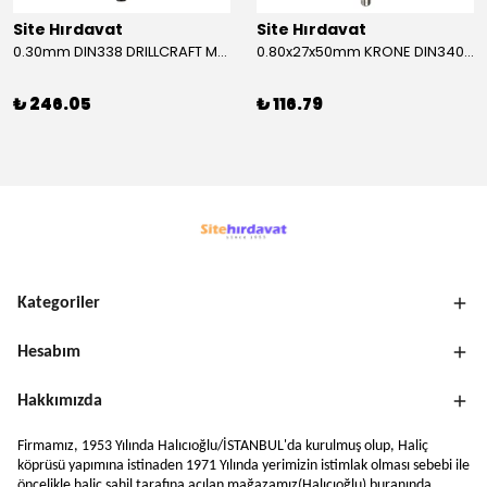
Site Hırdavat
Site Hırdavat
0.30mm DIN338 DRILLCRAFT MATKAP UCU HSS 10 Adet
0.80x27x50mm KRONE DIN340 UZUN MATKAP UCU HSS 10 Adet
₺ 246.05
₺ 116.79
Kategoriler
Hesabım
Hakkımızda
Firmamız, 1953 Yılında Halıcıoğlu/İSTANBUL'da kurulmuş olup, Haliç
köprüsü yapımına istinaden 1971 Yılında yerimizin istimlak olması sebebi ile
öncelikle haliç sahil tarafına açılan mağazamız(Halıcıoğlu) buranında