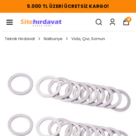
5.000 TL ÜZERI ÜCRETSIZ KARGO!
0
Teknik Hırdavat
Nalburiye
Vida, Çivi, Somun