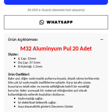
WHATSAPP
Ürün Açıklaması
M32 Aluminyum Pul 20 Adet
Ölçüler:
İç Çap: 32mm
Dış Çap: 37.5mm
Et Kalınlığı: 1.2mm
Ürün Özellikleri:
Bakır pul, diğer sızdırmazlık pullarına kıyasla, düşük sıkma torklarında
bile çok iyi sızdırmazlık özelliklerine sahiptir. Karşı tarafın yüzey
kusurlarını telafi eder ve monte edildiğinde belirli bir esnekliği
korurlar.
Bakır yumuşak bir materyal olduğundan pul olarak
kullanıldığında ezilerek boşlukları doldurur.
Sızdırmazlığı sağlar.
İyi elektriksel iletkenlik sağlar.
Isıya dayanaklılık gösterir.
Devamını Göster