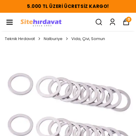
5.000 TL ÜZERI ÜCRETSIZ KARGO!
0
Teknik Hırdavat
Nalburiye
Vida, Çivi, Somun