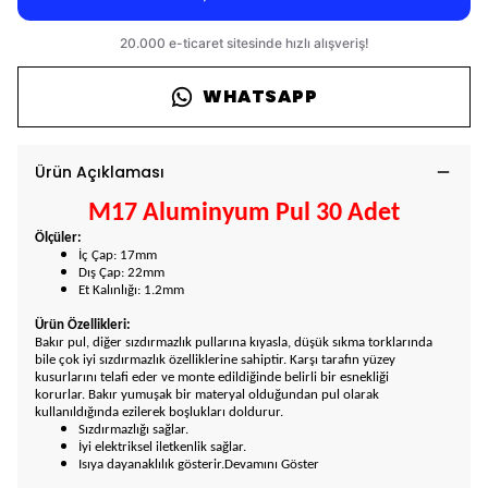
WHATSAPP
Ürün Açıklaması
M17 Aluminyum Pul 30 Adet
Ölçüler:
İç Çap: 17mm
Dış Çap: 22mm
Et Kalınlığı: 1.2mm
Ürün Özellikleri:
Bakır pul, diğer sızdırmazlık pullarına kıyasla, düşük sıkma torklarında
bile çok iyi sızdırmazlık özelliklerine sahiptir. Karşı tarafın yüzey
kusurlarını telafi eder ve monte edildiğinde belirli bir esnekliği
korurlar.
Bakır yumuşak bir materyal olduğundan pul olarak
kullanıldığında ezilerek boşlukları doldurur.
Sızdırmazlığı sağlar.
İyi elektriksel iletkenlik sağlar.
Isıya dayanaklılık gösterir.Devamını Göster