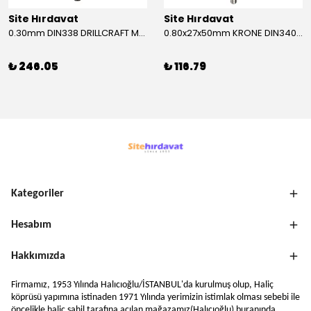
Site Hırdavat
Site Hırdavat
0.30mm DIN338 DRILLCRAFT MATKAP UCU HSS 10 Adet
0.80x27x50mm KRONE DIN340 UZUN MATKAP UCU HSS 10 Adet
₺ 246.05
₺ 116.79
Kategoriler
Hesabım
Hakkımızda
Firmamız, 1953 Yılında Halıcıoğlu/İSTANBUL'da kurulmuş olup, Haliç
köprüsü yapımına istinaden 1971 Yılında yerimizin istimlak olması sebebi ile
öncelikle haliç sahil tarafına açılan mağazamız(Halıcıoğlu) buranında