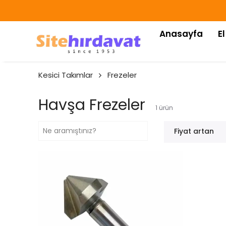
ZERI ÜCRETSIZ KARGO!
Anasayfa
El
Kesici Takımlar
Frezeler
Havşa Frezeler
1
ürün
Fiyat artan