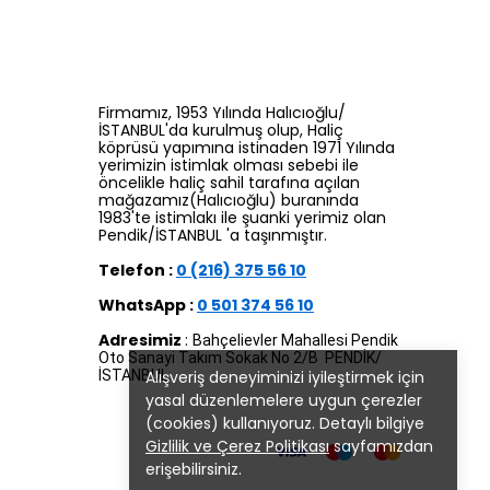
Firmamız, 1953 Yılında Halıcıoğlu/
İSTANBUL'da kurulmuş olup, Haliç
köprüsü yapımına istinaden 1971 Yılında
yerimizin istimlak olması sebebi ile
öncelikle haliç sahil tarafına açılan
mağazamız(Halıcıoğlu) buranında
1983'te istimlakı ile şuanki yerimiz olan
Pendik/İSTANBUL 'a taşınmıştır.
Telefon :
0 (216) 375 56 10
WhatsApp :
0 501 374 56 10
Adresimiz
:
Bahçelievler Mahallesi Pendik
Oto Sanayi Takım Sokak No 2/B PENDİK/
Alışveriş deneyiminizi iyileştirmek için
İSTANBUL
yasal düzenlemelere uygun çerezler
(cookies) kullanıyoruz. Detaylı bilgiye
Gizlilik ve Çerez Politikası
sayfamızdan
erişebilirsiniz.