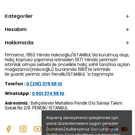
Kategoriler
Hesabım
Hakkımızda
Firmamız, 1953 Yılında Halıcıoğlu/İSTANBUL'da kurulmuş olup,
Haliç köprüsü yapımına istinaden 1971 Yılında yerimizin
istimlak olması sebebi ile öncelikle haliç sahil tarafına açılan
mağazamız(Halıcıoğlu) buranında 1983'te istimlakı
ile şuanki yerimiz olan Pendik/İSTANBUL 'a taşınmıştır.
Telefon :
0 (216) 375 56 10
WhatsApp :
0 501 374 56 10
Adresimiz
:
Bahçelievler Mahallesi Pendik Oto Sanayi Takım
Sokak No 2/B PENDİK/ İSTANBUL
Alışveriş deneyiminizi iyileştirmek için
yasal düzenlemelere uygun çerezler
(cookies) kullanıyoruz. Detaylı bilgiye
Gizlilik ve Çerez Politikası
sayfamızdan