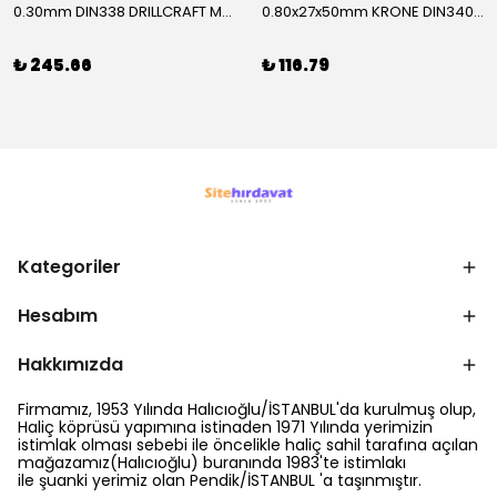
0.30mm DIN338 DRILLCRAFT MATKAP UCU HSS 10 Adet
0.80x27x50mm KRONE DIN340 UZUN MATKAP UCU HSS 10 Adet
₺ 245.66
₺ 116.79
Kategoriler
Hesabım
Hakkımızda
Firmamız, 1953 Yılında Halıcıoğlu/İSTANBUL'da kurulmuş olup,
Haliç köprüsü yapımına istinaden 1971 Yılında yerimizin
istimlak olması sebebi ile öncelikle haliç sahil tarafına açılan
mağazamız(Halıcıoğlu) buranında 1983'te istimlakı
ile şuanki yerimiz olan Pendik/İSTANBUL 'a taşınmıştır.