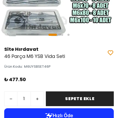
Site Hırdavat
46 Parça M6 YSB Vida Seti
Ürün Kodu
:
M6UYSBSET46P
₺ 477.50
SEPETE EKLE