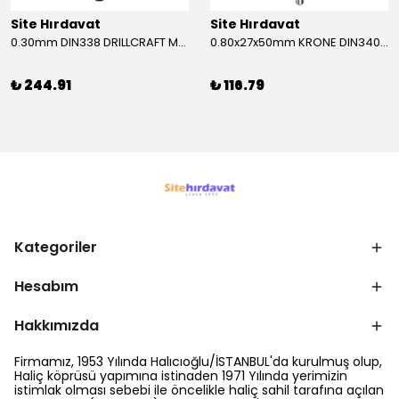
Site Hırdavat
Site Hırdavat
0.30mm DIN338 DRILLCRAFT MATKAP UCU HSS 10 Adet
0.80x27x50mm KRONE DIN340 UZUN MATKAP UCU HSS 10 Adet
₺ 244.91
₺ 116.79
Kategoriler
Hesabım
Hakkımızda
Firmamız, 1953 Yılında Halıcıoğlu/İSTANBUL'da kurulmuş olup,
Haliç köprüsü yapımına istinaden 1971 Yılında yerimizin
istimlak olması sebebi ile öncelikle haliç sahil tarafına açılan