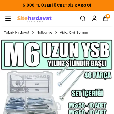
5.000 TL ÜZERI ÜCRETSIZ KARGO!
0
Teknik Hırdavat
Nalburiye
Vida, Çivi, Somun