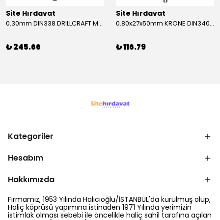
Site Hırdavat
Site Hırdavat
0.30mm DIN338 DRILLCRAFT MATKAP UCU HSS 10 Adet
0.80x27x50mm KRONE DIN340 UZUN MATKAP UCU HSS 10 Adet
₺ 245.66
₺ 116.79
Kategoriler
Hesabım
Hakkımızda
Firmamız, 1953 Yılında Halıcıoğlu/İSTANBUL'da kurulmuş olup,
Haliç köprüsü yapımına istinaden 1971 Yılında yerimizin
istimlak olması sebebi ile öncelikle haliç sahil tarafına açılan