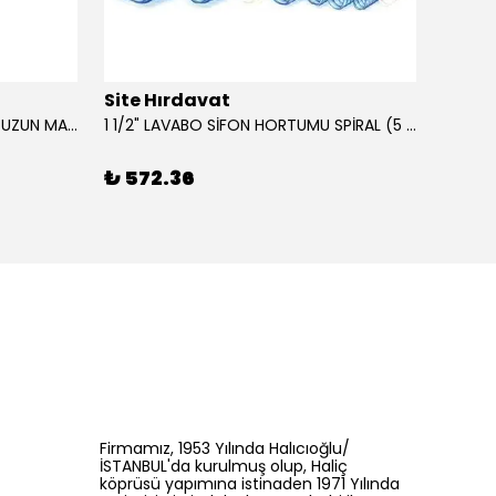
Site Hırdavat
Site 
0.80x27x50mm KRONE DIN340 UZUN MATKAP UCU HSS 10 Adet
1 1/2" LAVABO SİFON HORTUMU SPİRAL (5 MT)
₺ 572.36
₺ 42
Firmamız, 1953 Yılında Halıcıoğlu/
İSTANBUL'da kurulmuş olup, Haliç
köprüsü yapımına istinaden 1971 Yılında