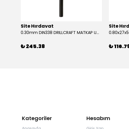
Site Hırdavat
Site Hı
1.80x53x80mm KRONE DIN340 UZUN MATKAP UCU HSS 10 Adet
0.30mm DIN338 DRILLCRAFT MATKAP UCU HSS 10 Adet
₺ 245.38
₺ 116.7
Kategoriler
Hesabım
Anasayfa
Giriş Yap