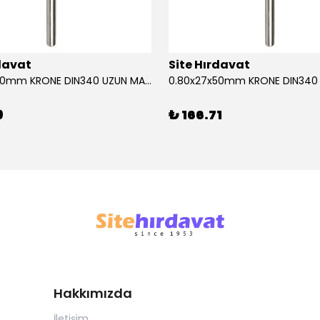
rdavat
Site Hırdavat
0.80x27x50mm KRONE DIN340 UZUN MATKAP UCU HSS 10 Adet
9
₺ 166.71
Hakkımızda
İletişim