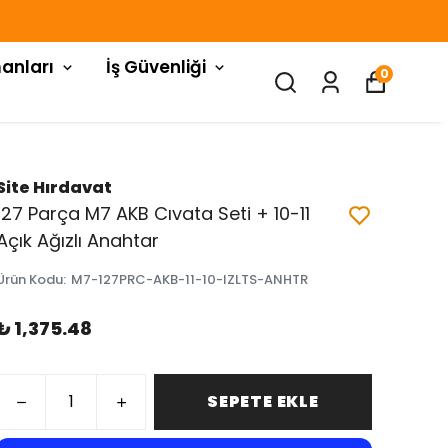
anları
İş Güvenliği
0
Site Hırdavat
127 Parça M7 AKB Cıvata Seti + 10-11
Açık Ağızlı Anahtar
Ürün Kodu
:
M7-127PRC-AKB-11-10-IZLTS-ANHTR
₺ 1,375.48
SEPETE EKLE