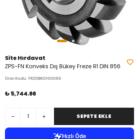
Site Hırdavat
ZPS-FN Konveks Dış Bükey Freze R1 DIN 856
Ürün Kodu
:
FRZDBK0100050
₺ 5,744.66
SEPETE EKLE