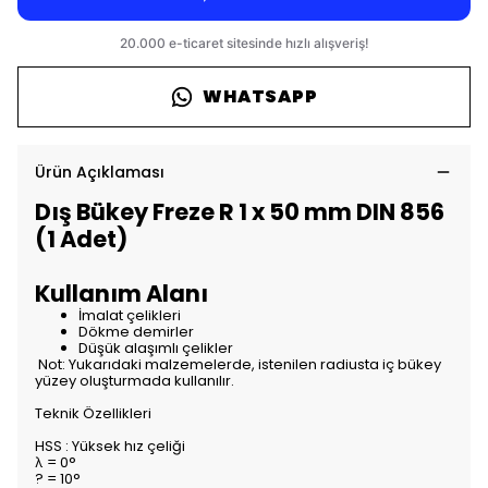
WHATSAPP
Ürün Açıklaması
Dış Bükey Freze R 1 x 50 mm DIN 856
(1 Adet)
Kullanım Alanı
İmalat çelikleri
Dökme demirler
Düşük alaşımlı çelikler
Not: Yukarıdaki malzemelerde, istenilen radiusta iç bükey
yüzey oluşturmada kullanılır.
Teknik Özellikleri
HSS : Yüksek hız çeliği
λ = 0°
? = 10°