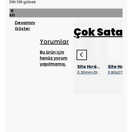
DIN 138 göbek.
R
k11
Devamını
Çok Satan
Göster
Yorumlar
Bu ürün için
henüz yorum
yapılmamış.
Site Hırdavat
Site Hırdavat
Site Hırdavat
Site Hırdavat
Site Hırdavat
1.70x53x80mm KRONE DIN340 UZUN MATKAP UCU HSS 10 Adet
1.80mm DIN338 DRILLCRAFT MATKAP UCU HSS 10 Adet
1.80x53x80mm KRONE DIN340 UZUN MATKAP UCU HSS 10 Adet
0.30mm DIN338 DRILLCRAFT MATKAP UCU HSS 10 Adet
0.80x27x50mm KRONE DIN340 UZUN MATKAP UCU HSS 10 Adet