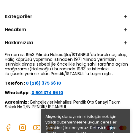
Kategoriler
Hesabım
Hakkımızda
Firmamız, 1953 Yılında Halıcıoğlu/İSTANBUL'da kurulmuş olup,
Haliç köprüsü yapımına istinaden 1971 Yılında yerimizin
istimlak olması sebebi ile öncelikle haliç sahil tarafına açılan
mağazamız(Halıcıoğlu) buranında 1983'te istimlakı
ile şuanki yerimiz olan Pendik/İSTANBUL 'a taşınmıştır.
Telefon :
0 (216) 375 56 10
WhatsApp :
0 501 374 56 10
Adresimiz
:
Bahçelievler Mahallesi Pendik Oto Sanayi Takım
Sokak No 2/B PENDİK/ İSTANBUL
Alışveriş deneyiminizi iyileştirmek için
yasal düzenlemelere uygun çerezler
(cookies) kullanıyoruz. Detaylı bilgiye