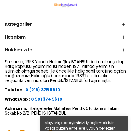
Kategoriler
Hesabım
Hakkımızda
Firmamız, 1953 Yılında Halıcıoğlu/İSTANBUL'da kurulmuş olup,
Haliç köprüsü yapımına istinaden 1971 Yılında yerimizin
istimlak olması sebebi ile öncelikle haliç sahil tarafına açılan
mağazamız(Halıcıoğlu) buranında 1983'te istimlakı
ile şuanki yerimiz olan Pendik/İSTANBUL 'a taşınmıştır.
Telefon :
0 (216) 375 56 10
WhatsApp :
0 501 374 56 10
Adresimiz
:
Bahçelievler Mahallesi Pendik Oto Sanayi Takım
Sokak No 2/B PENDİK/ İSTANBUL
Alışveriş deneyiminizi iyileştirmek için
yasal düzenlemelere uygun çerezler