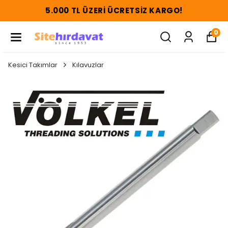
5.000 TL ÜZERI ÜCRETSIZ KARGO!
0
Kesici Takımlar
Kılavuzlar