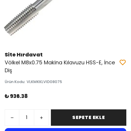
Site Hırdavat
Völkel M8x0.75 Makina Kılavuzu HSS-E, İnce
Diş
Ürün Kodu
:
VLKMKKLVID08075
₺ 936.38
SEPETE EKLE