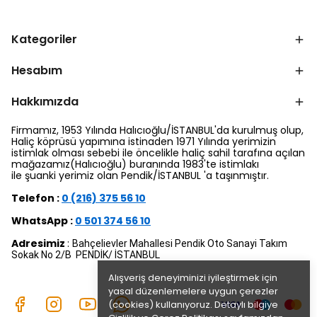
Kategoriler
Hesabım
Hakkımızda
Firmamız, 1953 Yılında Halıcıoğlu/İSTANBUL'da kurulmuş olup,
Haliç köprüsü yapımına istinaden 1971 Yılında yerimizin
istimlak olması sebebi ile öncelikle haliç sahil tarafına açılan
mağazamız(Halıcıoğlu) buranında 1983'te istimlakı
ile şuanki yerimiz olan Pendik/İSTANBUL 'a taşınmıştır.
Telefon :
0 (216) 375 56 10
WhatsApp :
0 501 374 56 10
Adresimiz
:
Bahçelievler Mahallesi Pendik Oto Sanayi Takım
Sokak No 2/B PENDİK/ İSTANBUL
Alışveriş deneyiminizi iyileştirmek için
yasal düzenlemelere uygun çerezler
(cookies) kullanıyoruz. Detaylı bilgiye