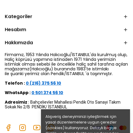
Kategoriler
Hesabım
Hakkımızda
Firmamız, 1953 Yılında Halıcıoğlu/İSTANBUL'da kurulmuş olup,
Haliç köprüsü yapımına istinaden 1971 Yılında yerimizin
istimlak olması sebebi ile öncelikle haliç sahil tarafına açılan
mağazamız(Halıcıoğlu) buranında 1983'te istimlakı
ile şuanki yerimiz olan Pendik/İSTANBUL 'a taşınmıştır.
Telefon :
0 (216) 375 56 10
WhatsApp :
0 501 374 56 10
Adresimiz
:
Bahçelievler Mahallesi Pendik Oto Sanayi Takım
Sokak No 2/B PENDİK/ İSTANBUL
Alışveriş deneyiminizi iyileştirmek için
yasal düzenlemelere uygun çerezler
(cookies) kullanıyoruz. Detaylı bilgiye