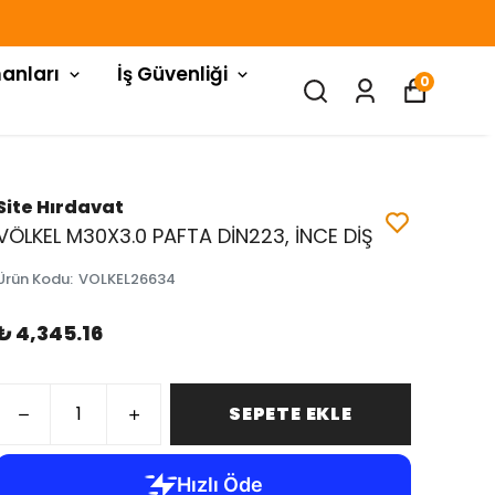
anları
İş Güvenliği
0
Site Hırdavat
VÖLKEL M30X3.0 PAFTA DİN223, İNCE DİŞ
Ürün Kodu
:
VOLKEL26634
₺ 4,345.16
SEPETE EKLE