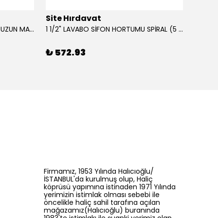
Site Hırdavat
Site 
0.80x27x50mm KRONE DIN340 UZUN MATKAP UCU HSS 10 Adet
1 1/2" LAVABO SİFON HORTUMU SPİRAL (5 MT)
₺ 572.93
₺ 42
Firmamız, 1953 Yılında Halıcıoğlu/
İSTANBUL'da kurulmuş olup, Haliç
köprüsü yapımına istinaden 1971 Yılında
yerimizin istimlak olması sebebi ile
öncelikle haliç sahil tarafına açılan
mağazamız(Halıcıoğlu) buranında