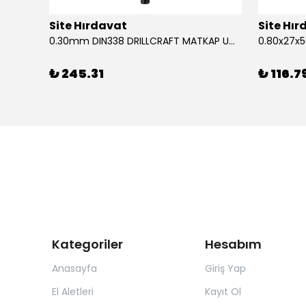
Site Hırdavat
Site Hı
1.80x53x80mm KRONE DIN340 UZUN MATKAP UCU HSS 10 Adet
0.30mm DIN338 DRILLCRAFT MATKAP UCU HSS 10 Adet
₺ 245.31
₺ 116.7
Kategoriler
Hesabım
Anasayfa
Giriş Yap
El Aletleri
Kayıt Ol