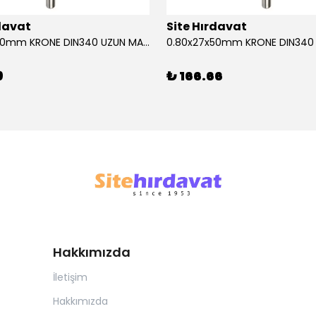
rdavat
Site Hırdavat
0.80x27x50mm KRONE DIN340 UZUN MATKAP UCU HSS 10 Adet
9
₺ 166.66
Hakkımızda
İletişim
Hakkımızda