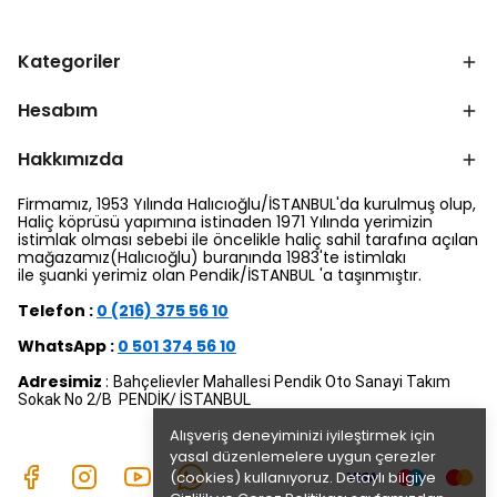
Kategoriler
Hesabım
Hakkımızda
Firmamız, 1953 Yılında Halıcıoğlu/İSTANBUL'da kurulmuş olup,
Haliç köprüsü yapımına istinaden 1971 Yılında yerimizin
istimlak olması sebebi ile öncelikle haliç sahil tarafına açılan
mağazamız(Halıcıoğlu) buranında 1983'te istimlakı
ile şuanki yerimiz olan Pendik/İSTANBUL 'a taşınmıştır.
Telefon :
0 (216) 375 56 10
WhatsApp :
0 501 374 56 10
Adresimiz
:
Bahçelievler Mahallesi Pendik Oto Sanayi Takım
Sokak No 2/B PENDİK/ İSTANBUL
Alışveriş deneyiminizi iyileştirmek için
yasal düzenlemelere uygun çerezler
(cookies) kullanıyoruz. Detaylı bilgiye