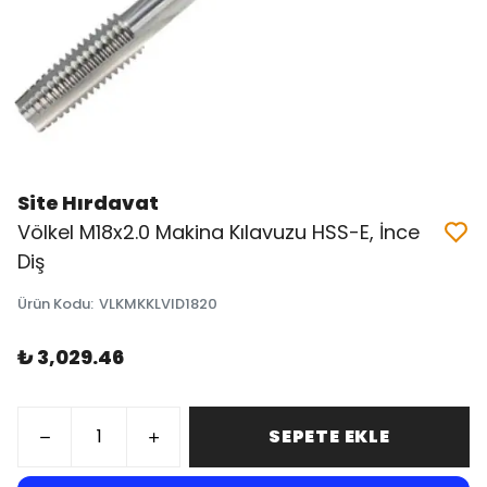
Site Hırdavat
Völkel M18x2.0 Makina Kılavuzu HSS-E, İnce
Diş
Ürün Kodu
:
VLKMKKLVID1820
₺ 3,029.46
SEPETE EKLE