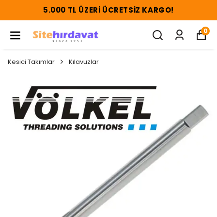
5.000 TL ÜZERI ÜCRETSIZ KARGO!
0
Kesici Takımlar
Kılavuzlar