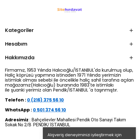
Kategoriler
Hesabım
Hakkımızda
Firmamız, 1953 Yılında Halıcıoğlu/İSTANBUL'da kurulmuş olup,
Haliç köprüsü yapımına istinaden 1971 Yılında yerimizin
istimlak olması sebebi ile öncelikle haliç sahil tarafına açılan
mağazamız(Halıcıoğlu) buranında 1983'te istimlakı
ile şuanki yerimiz olan Pendik/İSTANBUL 'a taşınmıştır.
Telefon :
0 (216) 375 56 10
WhatsApp :
0 501 374 56 10
Adresimiz
:
Bahçelievler Mahallesi Pendik Oto Sanayi Takım
Sokak No 2/B PENDİK/ İSTANBUL
Alışveriş deneyiminizi iyileştirmek için