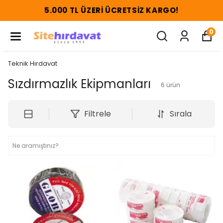
5.000 TL ÜZERI ÜCRETSIZ KARGO!
0
Teknik Hırdavat
Sızdırmazlık Ekipmanları
6
ürün
Filtrele
Sırala