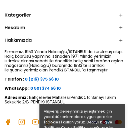
Kategoriler
Hesabım
Hakkımızda
Firmamız, 1953 Yılında Halıcıoğlu/İSTANBUL'da kurulmuş olup,
Haliç köprüsü yapımına istinaden 1971 Yılında yerimizin
istimlak olması sebebi ile öncelikle haliç sahil tarafına açılan
mağazamız(Halıcıoğlu) buranında 1983'te istimlakı
ile şuanki yerimiz olan Pendik/İSTANBUL 'a taşınmıştır.
Telefon :
0 (216) 375 56 10
WhatsApp :
0 501 374 56 10
Adresimiz
:
Bahçelievler Mahallesi Pendik Oto Sanayi Takım
Sokak No 2/B PENDİK/ İSTANBUL
Alışveriş deneyiminizi iyileştirmek için
yasal düzenlemelere uygun çerezler
(cookies) kullanıyoruz. Detaylı bilgiye
Gizlilik ve Çerez Politikası
sayfamızdan