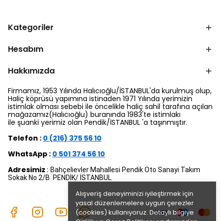
Kategoriler
Hesabım
Hakkımızda
Firmamız, 1953 Yılında Halıcıoğlu/İSTANBUL'da kurulmuş olup,
Haliç köprüsü yapımına istinaden 1971 Yılında yerimizin
istimlak olması sebebi ile öncelikle haliç sahil tarafına açılan
mağazamız(Halıcıoğlu) buranında 1983'te istimlakı
ile şuanki yerimiz olan Pendik/İSTANBUL 'a taşınmıştır.
Telefon :
0 (216) 375 56 10
WhatsApp :
0 501 374 56 10
Adresimiz
:
Bahçelievler Mahallesi Pendik Oto Sanayi Takım
Sokak No 2/B PENDİK/ İSTANBUL
Alışveriş deneyiminizi iyileştirmek için
yasal düzenlemelere uygun çerezler
(cookies) kullanıyoruz. Detaylı bilgiye