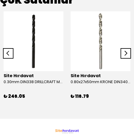
Site Hırdavat
Site Hırdavat
0.30mm DIN338 DRILLCRAFT MATKAP UCU HSS 10 Adet
0.80x27x50mm KRONE DIN340 UZUN MATKAP UCU HSS 10 Adet
₺ 246.05
₺ 116.79