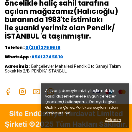
öncelikle haliç sahil tarafına
açılan mağazamız(Halıcıoğlu)
buranında 1983'te istimlakı
ile şuanki yerimiz olan Pendik/
İSTANBUL 'a taşınmıştır.
Telefon :
0 (216) 375 56 10
WhatsApp :
0 501 374 56 10
Adresimiz
:
Bahçelievler Mahallesi Pendik Oto Sanayi Takım
Sokak No 2/B PENDİK/ İSTANBUL
Alışveriş deneyiminizi iyileştirmek için
yasal düzenlemelere uygun çerezler
(cookies) kullanıyoruz. Detaylı bilgiye
Gizlilik ve Çerez Politikası
sayfamızdan
Site Endüstriyel Hırdavat Limited
erişebilirsiniz.
Anladım
Şirketi ©2025 Tüm Hakları Saklıdır.