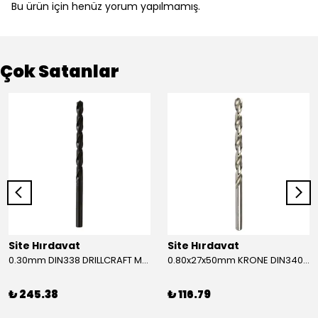
Bu ürün için henüz yorum yapılmamış.
Çok Satanlar
Site Hırdavat
Site Hırdavat
0.30mm DIN338 DRILLCRAFT MATKAP UCU HSS 10 Adet
0.80x27x50mm KRONE DIN340 UZUN MATKAP UCU HSS 10 Adet
₺ 245.38
₺ 116.79