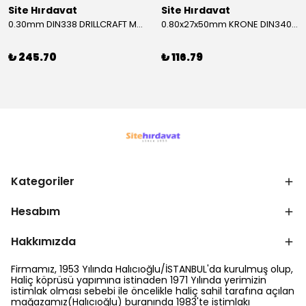
Site Hırdavat
Site Hırdavat
0.30mm DIN338 DRILLCRAFT MATKAP UCU HSS 10 Adet
0.80x27x50mm KRONE DIN340 UZUN MATKAP UCU HSS 10 Adet
₺ 245.70
₺ 116.79
Kategoriler
Hesabım
Hakkımızda
Firmamız, 1953 Yılında Halıcıoğlu/İSTANBUL'da kurulmuş olup,
Haliç köprüsü yapımına istinaden 1971 Yılında yerimizin
istimlak olması sebebi ile öncelikle haliç sahil tarafına açılan
mağazamız(Halıcıoğlu) buranında 1983'te istimlakı