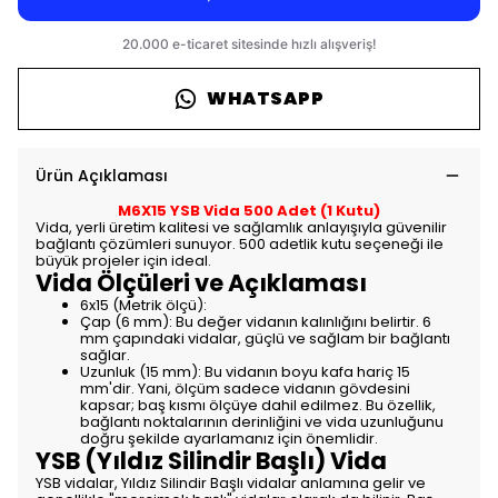
WHATSAPP
Ürün Açıklaması
M6X15 YSB Vida 500 Adet (1 Kutu)
Vida, yerli üretim kalitesi ve sağlamlık anlayışıyla güvenilir
bağlantı çözümleri sunuyor. 500 adetlik kutu seçeneği ile
büyük projeler için ideal.
Vida Ölçüleri ve Açıklaması
6x15 (Metrik ölçü):
Çap (6 mm): Bu değer vidanın kalınlığını belirtir. 6
mm çapındaki vidalar, güçlü ve sağlam bir bağlantı
sağlar.
Uzunluk (15 mm): Bu vidanın boyu kafa hariç 15
mm'dir. Yani, ölçüm sadece vidanın gövdesini
kapsar; baş kısmı ölçüye dahil edilmez. Bu özellik,
bağlantı noktalarının derinliğini ve vida uzunluğunu
doğru şekilde ayarlamanız için önemlidir.
YSB (Yıldız Silindir Başlı) Vida
YSB vidalar, Yıldız Silindir Başlı vidalar anlamına gelir ve