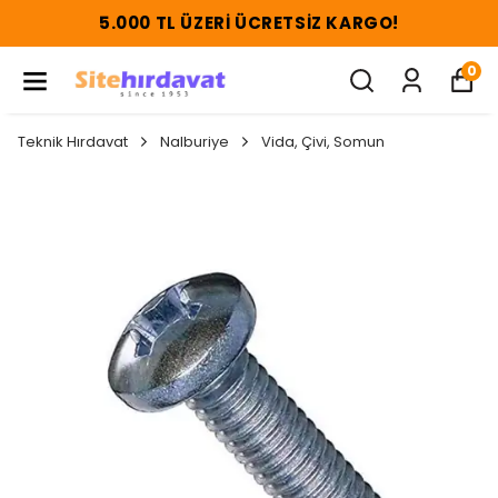
5.000 TL ÜZERI ÜCRETSIZ KARGO!
0
Teknik Hırdavat
Nalburiye
Vida, Çivi, Somun