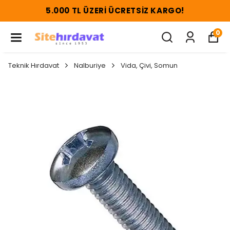
5.000 TL ÜZERI ÜCRETSIZ KARGO!
0
Teknik Hırdavat
Nalburiye
Vida, Çivi, Somun