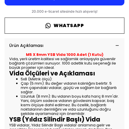
WHATSAPP
Ürün Açıklaması
M5 X 8mm YSB Vida 1000 Adet (1 Kutu)
Vida, yerli üretim kalitesi ve sağlamlık anlayışıyla güvenilir
bağlantı çözümleri sunuyor. 1000 adetlik kutu seçeneği ile
büyük projeler için ideal.
Vida Ölçüleri ve Açıklaması
5x8 (Metrik ölçü):
Çap (5 mm): Bu değer vidanın kalınlığını belirtir. 5
mm çapındaki vidalar, güçlü ve sağlam bir bağlantı
sağlar.
Uzunluk (8 mm): Bu vidanın boyu kafa hariç 8 mm'dir.
Yani, ölçüm sadece vidanın gövdesini kapsar; baş
kısmı ölçüye dahil edilmez. Bu özellik, bağlantı
noktalarının derinliğini ve vida uzunluğunu doğru
şekilde ayarlamanız için önemlidir.
YSB (Yıldız Silindir Başlı) Vida
YSB vidalar, Yıldız Silindir Başlı vidalar anlamına gelir ve