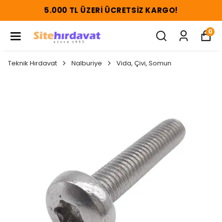
5.000 TL ÜZERI ÜCRETSIZ KARGO!
0
Teknik Hırdavat
Nalburiye
Vida, Çivi, Somun