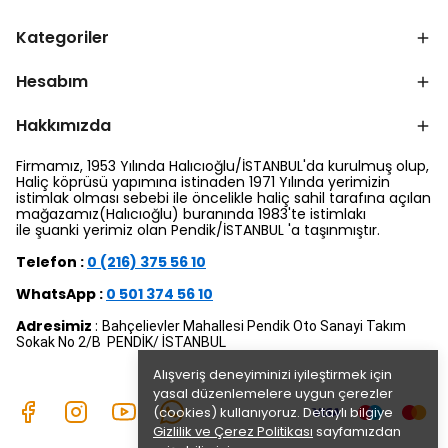
Kategoriler
Hesabım
Hakkımızda
Firmamız, 1953 Yılında Halıcıoğlu/İSTANBUL'da kurulmuş olup,
Haliç köprüsü yapımına istinaden 1971 Yılında yerimizin
istimlak olması sebebi ile öncelikle haliç sahil tarafına açılan
mağazamız(Halıcıoğlu) buranında 1983'te istimlakı
ile şuanki yerimiz olan Pendik/İSTANBUL 'a taşınmıştır.
Telefon :
0 (216) 375 56 10
WhatsApp :
0 501 374 56 10
Adresimiz
:
Bahçelievler Mahallesi Pendik Oto Sanayi Takım
Sokak No 2/B PENDİK/ İSTANBUL
Alışveriş deneyiminizi iyileştirmek için
yasal düzenlemelere uygun çerezler
(cookies) kullanıyoruz. Detaylı bilgiye
Gizlilik ve Çerez Politikası
sayfamızdan