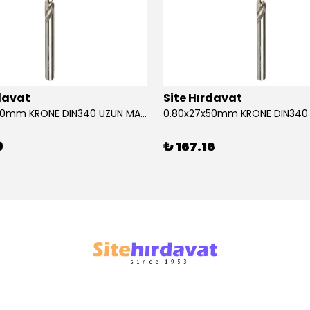
rdavat
Site Hırdavat
0.80x27x50mm KRONE DIN340 UZUN MATKAP UCU HSS 10 Adet
9
₺ 167.16