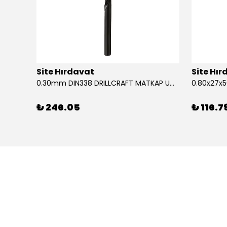
Site Hırdavat
Site Hı
1.80x53x80mm KRONE DIN340 UZUN MATKAP UCU HSS 10 Adet
0.30mm DIN338 DRILLCRAFT MATKAP UCU HSS 10 Adet
₺ 246.05
₺ 116.7