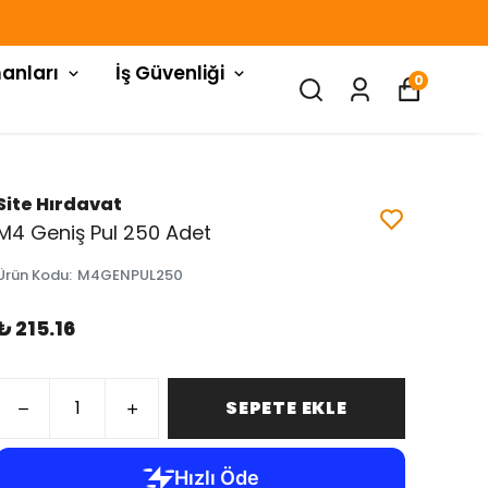
anları
İş Güvenliği
0
Site Hırdavat
M4 Geniş Pul 250 Adet
Ürün Kodu
:
M4GENPUL250
₺ 215.16
SEPETE EKLE