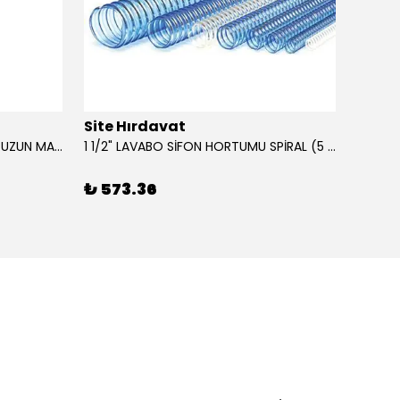
Site Hırdavat
Site 
0.80x27x50mm KRONE DIN340 UZUN MATKAP UCU HSS 10 Adet
1 1/2" LAVABO SİFON HORTUMU SPİRAL (5 MT)
₺ 573.36
₺ 43