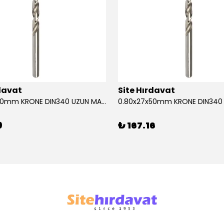
rdavat
Site Hırdavat
0.80x27x50mm KRONE DIN340 UZUN MATKAP UCU HSS 10 Adet
9
₺ 167.16