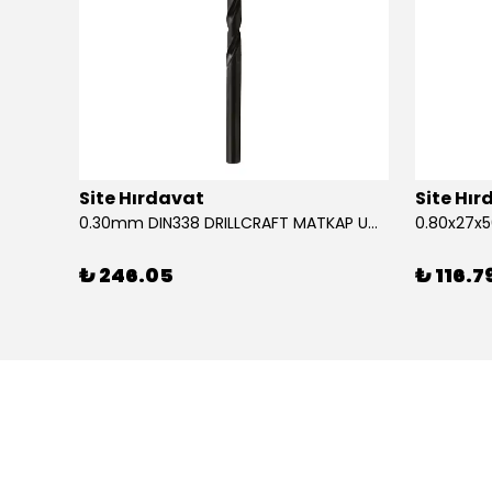
Site Hırdavat
Site Hı
1.80x53x80mm KRONE DIN340 UZUN MATKAP UCU HSS 10 Adet
0.30mm DIN338 DRILLCRAFT MATKAP UCU HSS 10 Adet
₺ 246.05
₺ 116.7