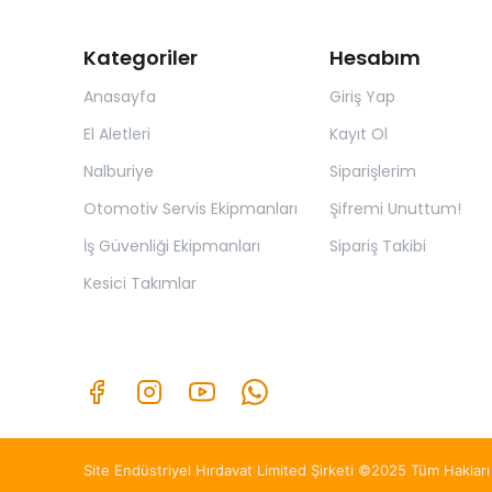
Kategoriler
Hesabım
Anasayfa
Giriş Yap
El Aletleri
Kayıt Ol
Nalburiye
Siparişlerim
Otomotiv Servis Ekipmanları
Şifremi Unuttum!
İş Güvenliği Ekipmanları
Sipariş Takibi
Kesici Takımlar
Site Endüstriyel Hırdavat Limited Şirketi ©2025 Tüm Hakları 