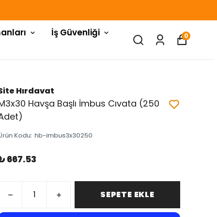
anları
İş Güvenliği
0
Site Hırdavat
M3x30 Havşa Başlı İmbus Cıvata (250
Adet)
Ürün Kodu
:
hb-imbus3x30250
₺ 667.53
SEPETE EKLE