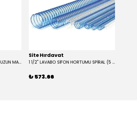
Site Hırdavat
Site 
0.80x27x50mm KRONE DIN340 UZUN MATKAP UCU HSS 10 Adet
1 1/2" LAVABO SİFON HORTUMU SPİRAL (5 MT)
₺ 573.66
₺ 43