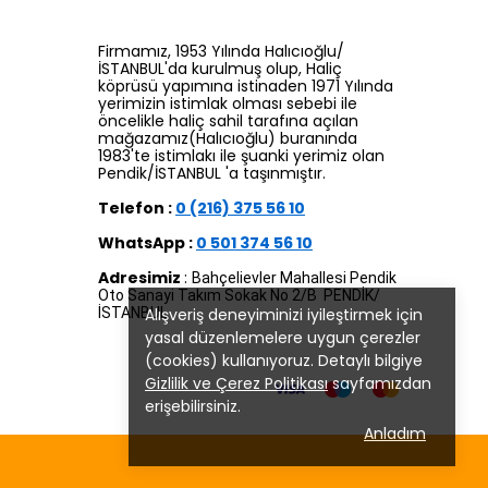
Firmamız, 1953 Yılında Halıcıoğlu/
İSTANBUL'da kurulmuş olup, Haliç
köprüsü yapımına istinaden 1971 Yılında
yerimizin istimlak olması sebebi ile
öncelikle haliç sahil tarafına açılan
mağazamız(Halıcıoğlu) buranında
1983'te istimlakı ile şuanki yerimiz olan
Pendik/İSTANBUL 'a taşınmıştır.
Telefon :
0 (216) 375 56 10
WhatsApp :
0 501 374 56 10
Adresimiz
:
Bahçelievler Mahallesi Pendik
Oto Sanayi Takım Sokak No 2/B PENDİK/
Alışveriş deneyiminizi iyileştirmek için
İSTANBUL
yasal düzenlemelere uygun çerezler
(cookies) kullanıyoruz. Detaylı bilgiye
Gizlilik ve Çerez Politikası
sayfamızdan
erişebilirsiniz.
Anladım