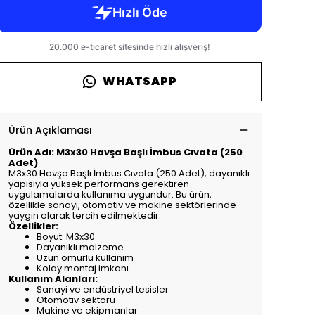
WHATSAPP
Ürün Açıklaması
Ürün Adı: M3x30 Havşa Başlı İmbus Cıvata (250
Adet)
M3x30 Havşa Başlı İmbus Cıvata (250 Adet), dayanıklı
yapısıyla yüksek performans gerektiren
uygulamalarda kullanıma uygundur. Bu ürün,
özellikle sanayi, otomotiv ve makine sektörlerinde
yaygın olarak tercih edilmektedir.
Özellikler:
Boyut: M3x30
Dayanıklı malzeme
Uzun ömürlü kullanım
Kolay montaj imkanı
Kullanım Alanları:
Sanayi ve endüstriyel tesisler
Otomotiv sektörü
Makine ve ekipmanlar