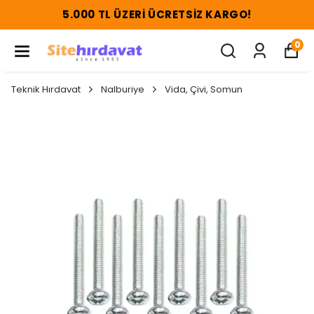
5.000 TL ÜZERI ÜCRETSIZ KARGO!
0
Teknik Hırdavat
Nalburiye
Vida, Çivi, Somun