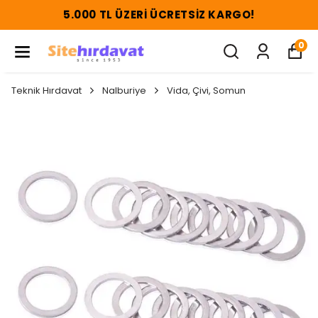
5.000 TL ÜZERI ÜCRETSIZ KARGO!
0
Teknik Hırdavat
Nalburiye
Vida, Çivi, Somun