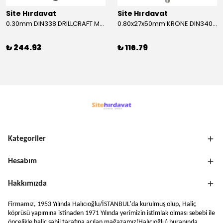
Site Hırdavat
Site Hırdavat
0.30mm DIN338 DRILLCRAFT MATKAP UCU HSS 10 Adet
0.80x27x50mm KRONE DIN340 UZUN MATKAP UCU HSS 10 Adet
₺ 244.93
₺ 116.79
Kategoriler
Hesabım
Hakkımızda
Firmamız, 1953 Yılında Halıcıoğlu/İSTANBUL'da kurulmuş olup, Haliç
köprüsü yapımına istinaden 1971 Yılında yerimizin istimlak olması sebebi ile
öncelikle haliç sahil tarafına açılan mağazamız(Halıcıoğlu) buranında