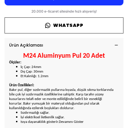
WHATSAPP
Ürün Açıklaması
M24 Aluminyum Pul 20 Adet
Ölçüler:
İç Çap: 24mm
Dış Çap: 30mm
Et Kalınlığı: 1.2mm
Ürün Özellikleri:
Bakır pul, diğer sızdırmazlık pullarına kıyasla, düşük sıkma torklarında
bile çok iyi sızdırmazlık özelliklerine sahiptir. Karşı tarafın yüzey
kusurlarını telafi eder ve monte edildiğinde belirli bir esnekliği
korurlar.
Bakır yumuşak bir materyal olduğundan pul olarak
kullanıldığında ezilerek boşlukları doldurur.
Sızdırmazlığı sağlar.
İyi elektriksel iletkenlik sağlar.
Isıya dayanaklılık gösterir.Devamını Göster