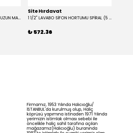
Site Hırdavat
Site 
0.80x27x50mm KRONE DIN340 UZUN MATKAP UCU HSS 10 Adet
1 1/2" LAVABO SİFON HORTUMU SPİRAL (5 MT)
₺ 572.36
₺ 42
Firmamız, 1953 Yılında Halıcıoğlu/
İSTANBUL'da kurulmuş olup, Haliç
köprüsü yapımına istinaden 1971 Yılında
yerimizin istimlak olması sebebi ile
öncelikle haliç sahil tarafına açılan
mağazamız(Halıcıoğlu) buranında