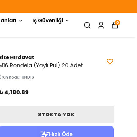
anları
İş Güvenliği
0
Site Hırdavat
M16 Rondela (Yaylı Pul) 20 Adet
Ürün Kodu
:
RND16
₺ 4,180.89
STOKTA YOK