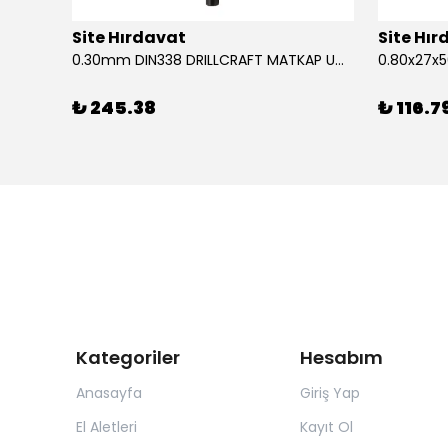
Site Hırdavat
Site Hı
1.80x53x80mm KRONE DIN340 UZUN MATKAP UCU HSS 10 Adet
0.30mm DIN338 DRILLCRAFT MATKAP UCU HSS 10 Adet
₺ 245.38
₺ 116.7
Kategoriler
Hesabım
Anasayfa
Giriş Yap
El Aletleri
Kayıt Ol