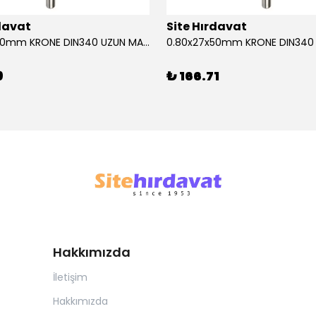
rdavat
Site Hırdavat
0.80x27x50mm KRONE DIN340 UZUN MATKAP UCU HSS 10 Adet
9
₺ 166.71
Hakkımızda
İletişim
Hakkımızda