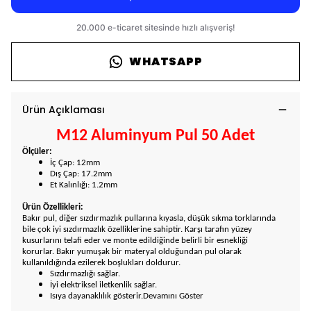
WHATSAPP
Ürün Açıklaması
M12 Aluminyum Pul 50 Adet
Ölçüler:
İç Çap: 12mm
Dış Çap: 17.2mm
Et Kalınlığı: 1.2mm
Ürün Özellikleri:
Bakır pul, diğer sızdırmazlık pullarına kıyasla, düşük sıkma torklarında
bile çok iyi sızdırmazlık özelliklerine sahiptir. Karşı tarafın yüzey
kusurlarını telafi eder ve monte edildiğinde belirli bir esnekliği
korurlar.
Bakır yumuşak bir materyal olduğundan pul olarak
kullanıldığında ezilerek boşlukları doldurur.
Sızdırmazlığı sağlar.
İyi elektriksel iletkenlik sağlar.
Isıya dayanaklılık gösterir.
Devamını Göster