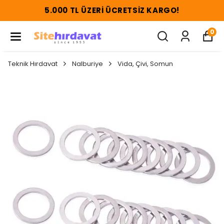
5.000 TL ÜZERI ÜCRETSIZ KARGO!
0
Teknik Hırdavat
Nalburiye
Vida, Çivi, Somun