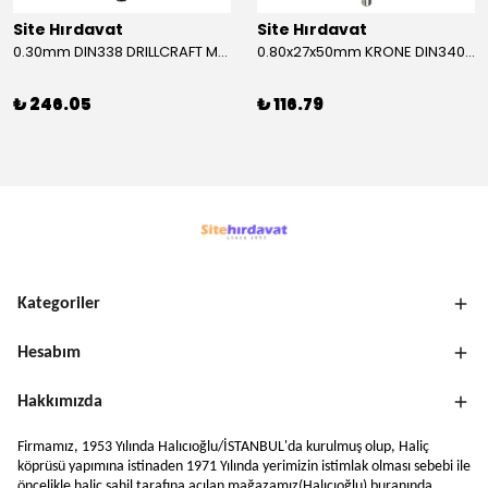
Site Hırdavat
Site Hırdavat
0.30mm DIN338 DRILLCRAFT MATKAP UCU HSS 10 Adet
0.80x27x50mm KRONE DIN340 UZUN MATKAP UCU HSS 10 Adet
₺ 246.05
₺ 116.79
Kategoriler
Hesabım
Hakkımızda
Firmamız, 1953 Yılında Halıcıoğlu/İSTANBUL'da kurulmuş olup, Haliç
köprüsü yapımına istinaden 1971 Yılında yerimizin istimlak olması sebebi ile
öncelikle haliç sahil tarafına açılan mağazamız(Halıcıoğlu) buranında