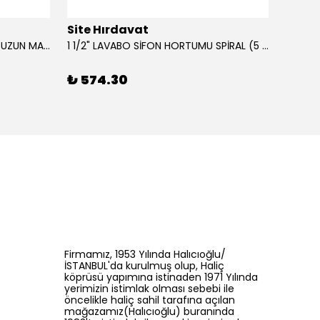
Site Hırdavat
Site 
0.80x27x50mm KRONE DIN340 UZUN MATKAP UCU HSS 10 Adet
1 1/2" LAVABO SİFON HORTUMU SPİRAL (5 MT)
₺ 574.30
₺ 43
Firmamız, 1953 Yılında Halıcıoğlu/
İSTANBUL'da kurulmuş olup, Haliç
köprüsü yapımına istinaden 1971 Yılında
yerimizin istimlak olması sebebi ile
öncelikle haliç sahil tarafına açılan
mağazamız(Halıcıoğlu) buranında