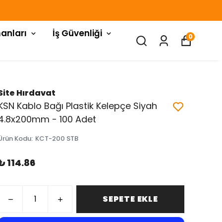
anları
İş Güvenliği
0
Site Hırdavat
KSN Kablo Bağı Plastik Kelepçe Siyah
4.8x200mm - 100 Adet
Ürün Kodu
:
KCT-200 STB
₺ 114.86
SEPETE EKLE