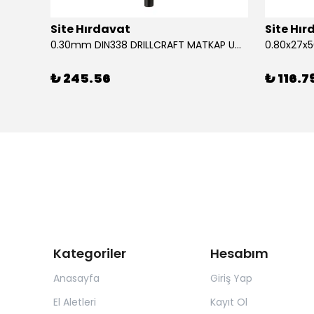
Site Hırdavat
Site Hı
1.80x53x80mm KRONE DIN340 UZUN MATKAP UCU HSS 10 Adet
0.30mm DIN338 DRILLCRAFT MATKAP UCU HSS 10 Adet
₺ 245.56
₺ 116.7
Kategoriler
Hesabım
Anasayfa
Giriş Yap
El Aletleri
Kayıt Ol