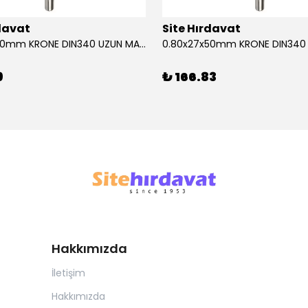
rdavat
Site Hırdavat
0.80x27x50mm KRONE DIN340 UZUN MATKAP UCU HSS 10 Adet
9
₺ 166.83
Hakkımızda
İletişim
Hakkımızda