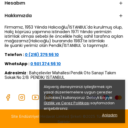
Hesabım
Hakkımızda
Firmamız, 1953 Yılında Halıcıoğlu/İSTANBUL'da kurulmuş olup,
Haliç köprüsü yapımına istinaden 1971 Yılında yerimizin
istimlak olması sebebi ile öncelikle haliç sahil tarafına açılan
mağazamız(Halıcıoğlu) buranında 1983'te istimlakı
ile şuanki yerimiz olan Pendik/İSTANBUL 'a taşınmıştır.
Telefon :
0 (216) 375 56 10
WhatsApp :
0 501 374 56 10
Adresimiz
:
Bahçelievler Mahallesi Pendik Oto Sanayi Takım
Sokak No 2/B PENDİK/ İSTANBUL
Alışveriş deneyiminizi iyileştirmek için
yasal düzenlemelere uygun çerezler
(cookies) kullanıyoruz. Detaylı bilgiye
Gizlilik ve Çerez Politikası
sayfamızdan
erişebilirsiniz.
Anladım
Site Endüstriyel Hırdavat Limited Şirketi ©2025 Tüm Hakları
Saklıdır.