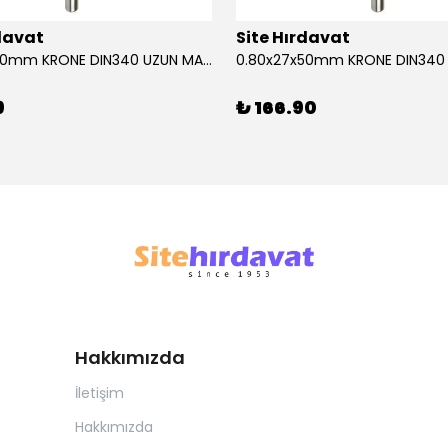
rdavat
Site Hırdavat
0.80x27x50mm KRONE DIN340 UZUN MATKAP UCU HSS 10 Adet
9
₺ 166.90
Hakkımızda
İletişim
Hakkımızda