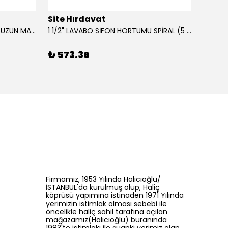
Site Hırdavat
Site 
0.80x27x50mm KRONE DIN340 UZUN MATKAP UCU HSS 10 Adet
1 1/2" LAVABO SİFON HORTUMU SPİRAL (5 MT)
₺ 573.36
₺ 43
Firmamız, 1953 Yılında Halıcıoğlu/
İSTANBUL'da kurulmuş olup, Haliç
köprüsü yapımına istinaden 1971 Yılında
yerimizin istimlak olması sebebi ile
öncelikle haliç sahil tarafına açılan
mağazamız(Halıcıoğlu) buranında