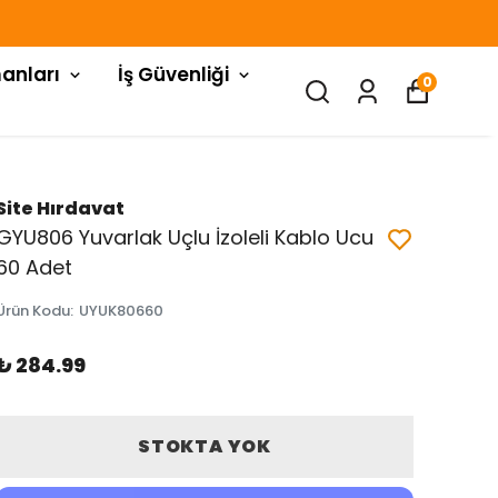
anları
İş Güvenliği
0
Site Hırdavat
GYU806 Yuvarlak Uçlu İzoleli Kablo Ucu
60 Adet
Ürün Kodu
:
UYUK80660
₺ 284.99
STOKTA YOK