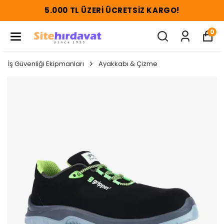
5.000 TL ÜZERI ÜCRETSIZ KARGO!
0
İş Güvenliği Ekipmanları
Ayakkabı & Çizme