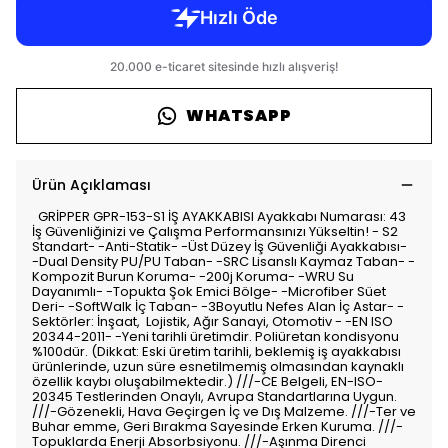
WHATSAPP
Ürün Açıklaması
GRİPPER GPR-153-S1 İŞ AYAKKABISI Ayakkabı Numarası: 43
İş Güvenliğinizi ve Çalışma Performansınızı Yükseltin! - S2
Standart- -Anti-Statik- -Üst Düzey İş Güvenliği Ayakkabısı-
-Dual Density PU/PU Taban- -SRC Lisanslı Kaymaz Taban- -
Kompozit Burun Koruma- -200j Koruma- -WRU Su
Dayanımlı- -Topukta Şok Emici Bölge- -Microfiber Süet
Deri- -SoftWalk İç Taban- -3Boyutlu Nefes Alan İç Astar- -
Sektörler: İnşaat, Lojistik, Ağır Sanayi, Otomotiv - -EN ISO
20344-2011- -Yeni tarihli üretimdir. Poliüretan kondisyonu
%100dür. (Dikkat: Eski üretim tarihli, beklemiş iş ayakkabısı
ürünlerinde, uzun süre esnetilmemiş olmasından kaynaklı
özellik kaybı oluşabilmektedir.) ///-CE Belgeli, EN-ISO-
20345 Testlerinden Onaylı, Avrupa Standartlarına Uygun.
///-Gözenekli, Hava Geçirgen İç ve Dış Malzeme. ///-Ter ve
Buhar emme, Geri Bırakma Sayesinde Erken Kuruma. ///-
Topuklarda Enerji Absorbsiyonu. ///-Aşınma Direnci