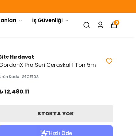
anları
İş Güvenliği
0
Site Hırdavat
GordonX Pro Seri Ceraskal 1 Ton 5m
Ürün Kodu
:
G1CE103
₺ 12,480.11
STOKTA YOK