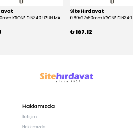
rdavat
Site Hırdavat
0.80x27x50mm KRONE DIN340 UZUN MATKAP UCU HSS 10 Adet
9
₺ 167.12
Hakkımızda
İletişim
Hakkımızda