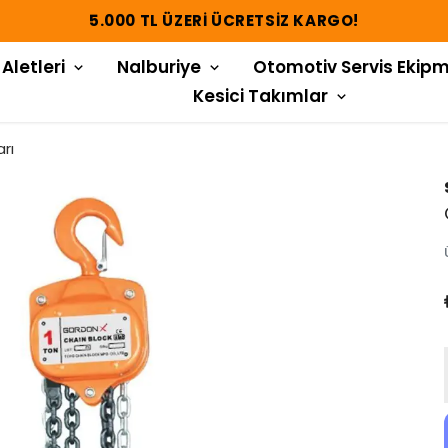
5.000 TL ÜZERI ÜCRETSIZ KARGO!
 Aletleri
Nalburiye
Otomotiv Servis Ekipm
Kesici Takımlar
rı