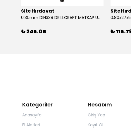
Site Hırdavat
Site Hı
1.80x53x80mm KRONE DIN340 UZUN MATKAP UCU HSS 10 Adet
0.30mm DIN338 DRILLCRAFT MATKAP UCU HSS 10 Adet
₺ 246.05
₺ 116.7
Kategoriler
Hesabım
Anasayfa
Giriş Yap
El Aletleri
Kayıt Ol