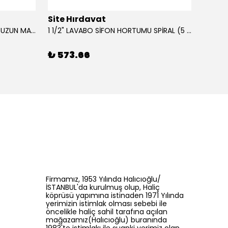
Site Hırdavat
Site 
0.80x27x50mm KRONE DIN340 UZUN MATKAP UCU HSS 10 Adet
1 1/2" LAVABO SİFON HORTUMU SPİRAL (5 MT)
₺ 573.66
₺ 43
Firmamız, 1953 Yılında Halıcıoğlu/
İSTANBUL'da kurulmuş olup, Haliç
köprüsü yapımına istinaden 1971 Yılında
yerimizin istimlak olması sebebi ile
öncelikle haliç sahil tarafına açılan
mağazamız(Halıcıoğlu) buranında