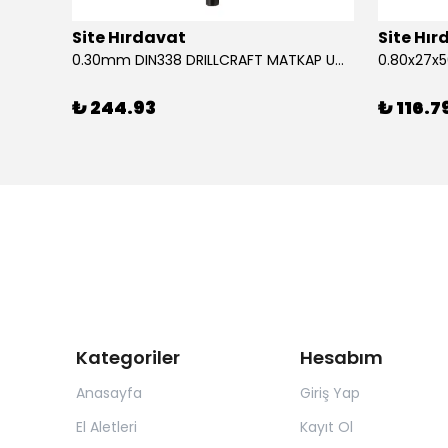
Site Hırdavat
Site Hı
1.80x53x80mm KRONE DIN340 UZUN MATKAP UCU HSS 10 Adet
0.30mm DIN338 DRILLCRAFT MATKAP UCU HSS 10 Adet
₺ 244.93
₺ 116.7
Kategoriler
Hesabım
Anasayfa
Giriş Yap
El Aletleri
Kayıt Ol