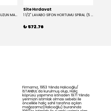
Site Hırdavat
Site 
0.80x27x50mm KRONE DIN340 UZUN MATKAP UCU HSS 10 Adet
1 1/2" LAVABO SİFON HORTUMU SPİRAL (5 MT)
₺ 572.76
₺ 42
Firmamız, 1953 Yılında Halıcıoğlu/
İSTANBUL'da kurulmuş olup, Haliç
köprüsü yapımına istinaden 1971 Yılında
yerimizin istimlak olması sebebi ile
öncelikle haliç sahil tarafına açılan
mağazamız(Halıcıoğlu) buranında