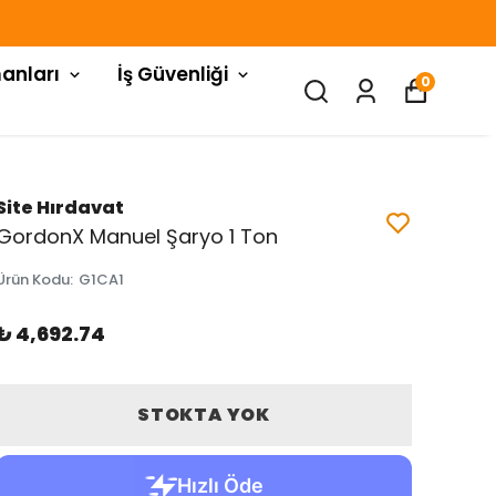
anları
İş Güvenliği
0
Site Hırdavat
GordonX Manuel Şaryo 1 Ton
Ürün Kodu
:
G1CA1
₺ 4,692.74
STOKTA YOK