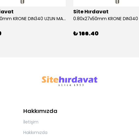
rdavat
Site Hırdavat
0.80x27x50mm KRONE DIN340 UZUN MATKAP UCU HSS 10 Adet
9
₺ 166.40
Hakkımızda
İletişim
Hakkımızda